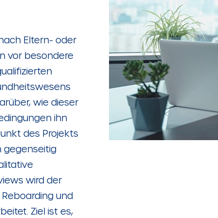
nach Eltern- oder
en vor besondere
alifizierten
sundheitswesens
arüber, wie dieser
edingungen ihn
unkt des Projekts
h gegenseitig
litative
views wird der
 Reboarding und
tet. Ziel ist es,