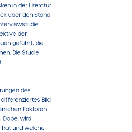
en in der Literatur
lick über den Stand
Interviewstudie
ektive der
uen geführt, die
en. Die Studie
d
ahrungen des
ifferenziertes Bild
sönlichen Faktoren
. Dabei wird
t hat und welche