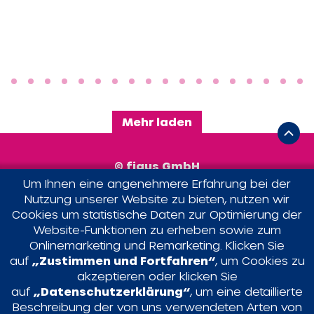
Mehr laden
© figus GmbH
Domstraße 55–73
Um Ihnen eine angenehmere Erfahrung bei der
Nutzung unserer Website zu bieten, nutzen wir
50668 Köln
Cookies um statistische Daten zur Optimierung der
Telefon:
+49 (0)221/13 99 55 11
Website-Funktionen zu erheben sowie zum
Mail:
post@figus.koeln
Onlinemarketing und Remarketing. Klicken Sie
Newsletter
auf
„Zustimmen und Fortfahren“
, um Cookies zu
akzeptieren oder klicken Sie
Melden Sie sich zum
auf
„Datenschutzerklärung“
, um eine detaillierte
figus - Forschungskompass an.
Beschreibung der von uns verwendeten Arten von